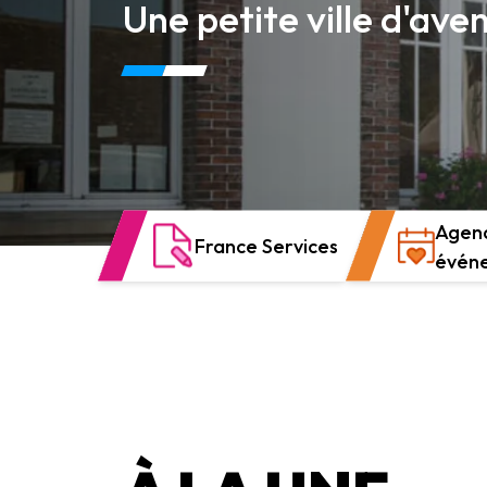
Une petite ville d'aven
Agen
France Services
évén