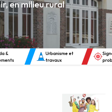
ir, en milieu rural
da &
Urbanisme et
Sign
ements
travaux
pro