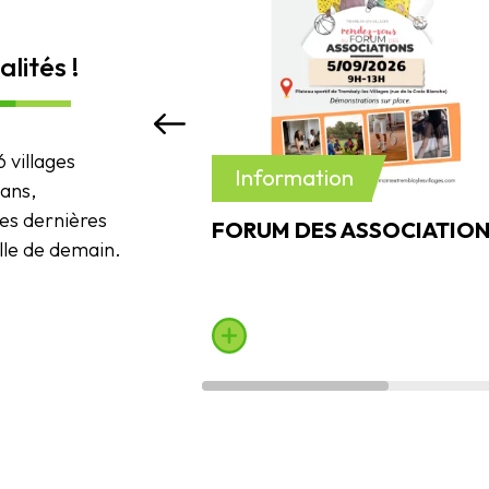
lités !
6 villages
Information
sans,
es dernières
FORUM DES ASSOCIATIO
ille de demain.