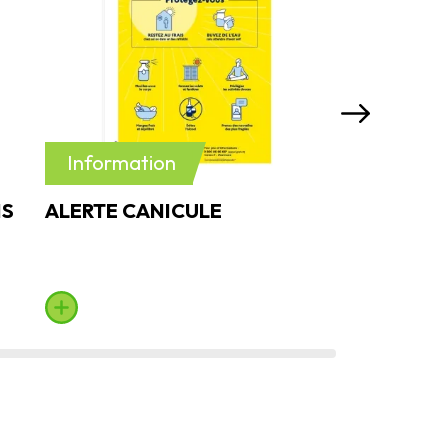
Information
Informat
NS
ALERTE CANICULE
HORAIRES