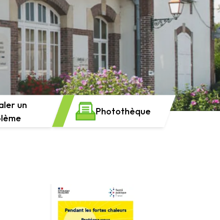
aler un
Photothèque
blème