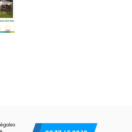
légales
te